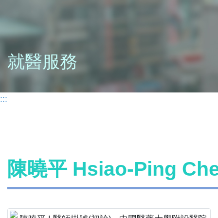
就醫服務
:::
陳曉平 Hsiao-Ping C