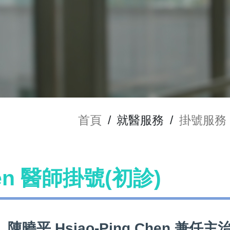
首頁
/
就醫服務
/
掛號服務
hen 醫師掛號(初診)
陳曉平 Hsiao-Ping Chen 兼任