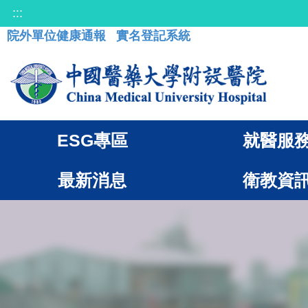
:::
院外單位健康通報
實名登記系統
ESG專區
就醫服
最新消息
衛教資