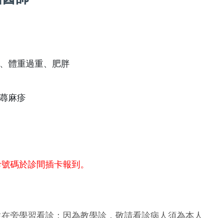
、體重過重、肥胖
蕁麻疹
診號碼於診間插卡報到。
生在旁學習看診；因為教學診，敬請看診病人須為本人