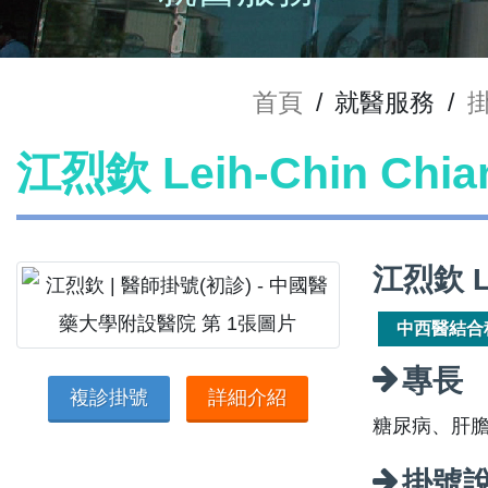
首頁
/
就醫服務
/
江烈欽 Leih-Chin Ch
江烈欽 L
中西醫結合
專長
複診掛號
詳細介紹
糖尿病、肝
掛號