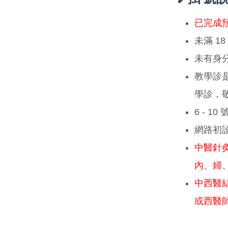
已完成
未滿 1
未有身
教學診
學診，
6 - 1
網路初
中醫針
內、婦
中西醫
或西醫