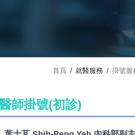
首頁
/
就醫服務
/
掛號服
eh 醫師掛號(初診)
葉士芃 Shih-Peng Yeh 內