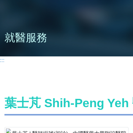
就醫服務
:::
葉士芃 Shih-Peng Y