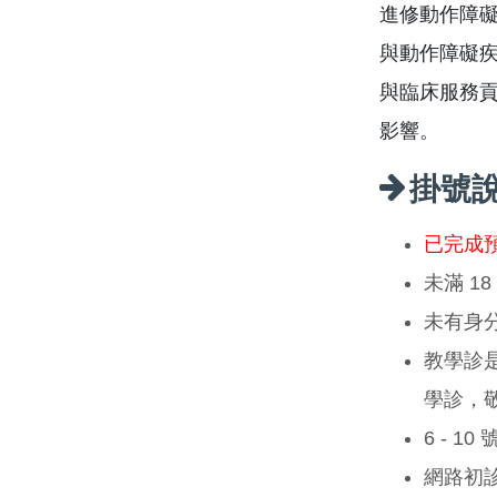
進修動作障礙
與動作障礙疾
與臨床服務
影響。
掛號
已完成
未滿 1
未有身
教學診
學診，
6 - 1
網路初