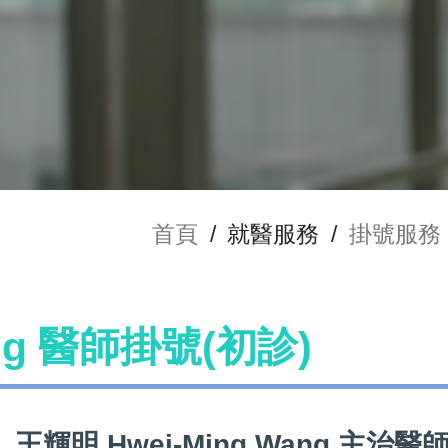
首頁
/
就醫服務
/
掛號服務
ang 醫師掛號(初診)
王輝明 Hwei-Ming Wang 主治醫