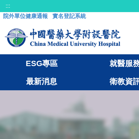
:::
院外單位健康通報
實名登記系統
ESG專區
就醫服
最新消息
衛教資