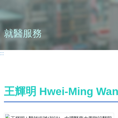
就醫服務
:::
王輝明 Hwei-Ming W