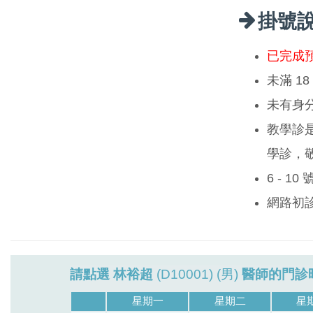
掛號
已完成
未滿 1
未有身
教學診
學診，
6 - 1
網路初