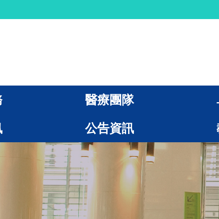
務
醫療團隊
訊
公告資訊