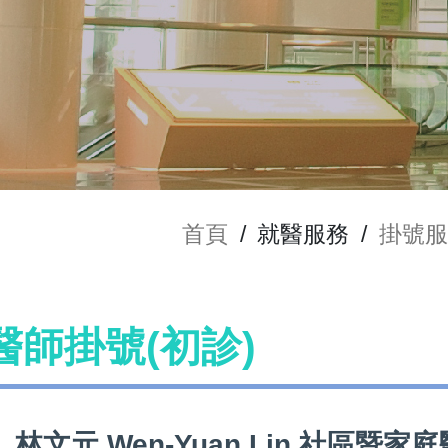
首頁
/
就醫服務
/
掛號服
n 醫師掛號(初診)
林文元 Wen-Yuan Lin 社