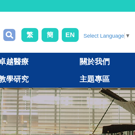
繁
簡
EN
Select Language
▼
卓越醫療
關於我們
教學研究
主題專區