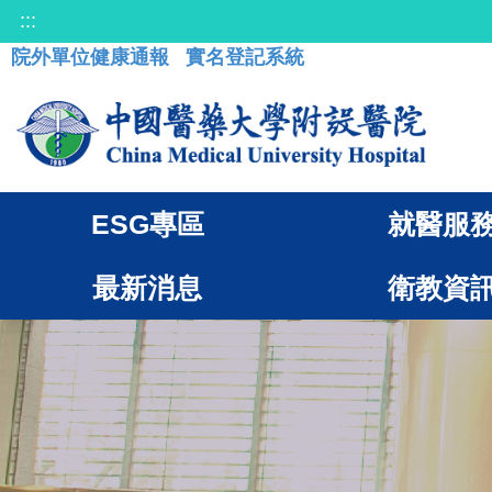
:::
院外單位健康通報
實名登記系統
ESG專區
就醫服
最新消息
衛教資