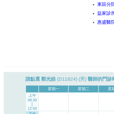
東區分
益家診
惠盛醫