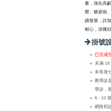
畫，強化高齡
壓、糖尿病
續發展，詳
耐心，深獲
掛號
已完成
未滿 1
未有身
教學診
學診，
6 - 1
網路初