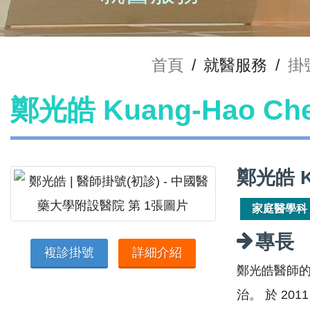
首頁
/
就醫服務
/
掛
鄭光皓 Kuang-Hao C
鄭光皓 K
家庭醫學科
專長
複診掛號
詳細介紹
鄭光皓醫師
治。 於 2