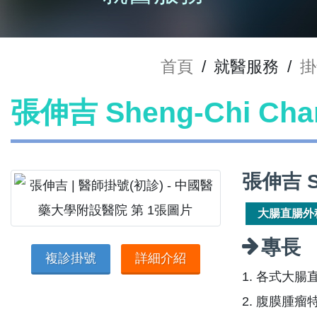
首頁
/
就醫服務
/
掛
張伸吉 Sheng-Chi C
張伸吉 S
大腸直腸外
專長
複診掛號
詳細介紹
1. 各式大
2. 腹膜腫瘤