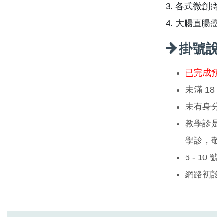
3. 各式微
4. 大腸直腸
掛號
已完成
未滿 1
未有身
教學診
學診，
6 - 1
網路初