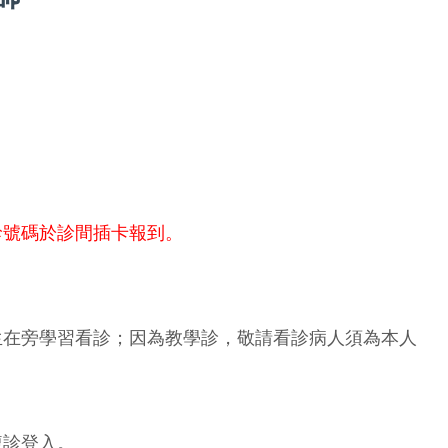
診號碼於診間插卡報到。
生在旁學習看診；因為教學診，敬請看診病人須為本人
複診登入。