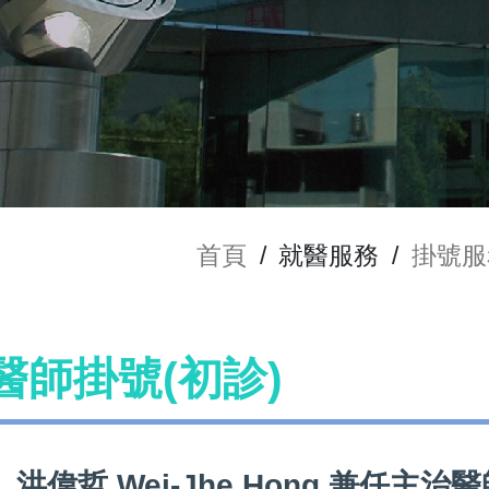
首頁
/
就醫服務
/
掛號服
g 醫師掛號(初診)
洪偉哲 Wei-Jhe Hong 兼任主治