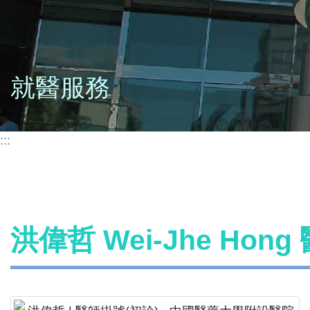
就醫服務
:::
洪偉哲 Wei-Jhe Hon