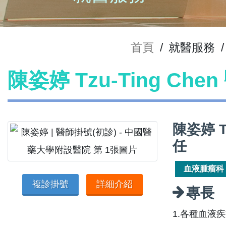
首頁
/
就醫服務
/
陳姿婷 Tzu-Ting Che
陳姿婷 T
任
血液腫瘤科
複診掛號
詳細介紹
專長
1.各種血液