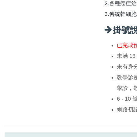
2.各種癌症
3.傳統幹細
掛號
已完成
未滿 1
未有身
教學診
學診，
6 - 1
網路初