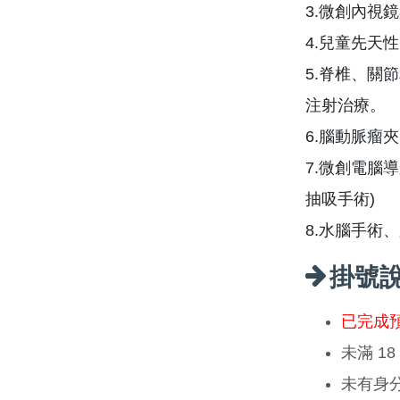
3.微創內視
4.兒童先天
5.脊椎、關
注射治療。
6.腦動脈瘤
7.微創電腦
抽吸手術)
8.水腦手術
掛號
已完成
未滿 1
未有身