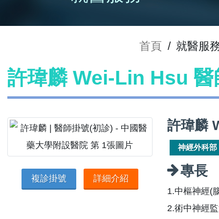
首頁
/
就醫服
許瑋麟 Wei-Lin Hsu
許瑋麟 W
神經外科部
專長
複診掛號
詳細介紹
1.中樞神經
2.術中神經