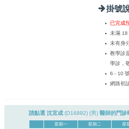
掛號
已完成
未滿 1
未有身
教學診
學診，
6 - 1
網路初