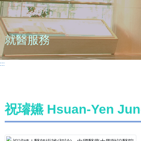
就醫服務
:::
祝璿嬿 Hsuan-Yen J