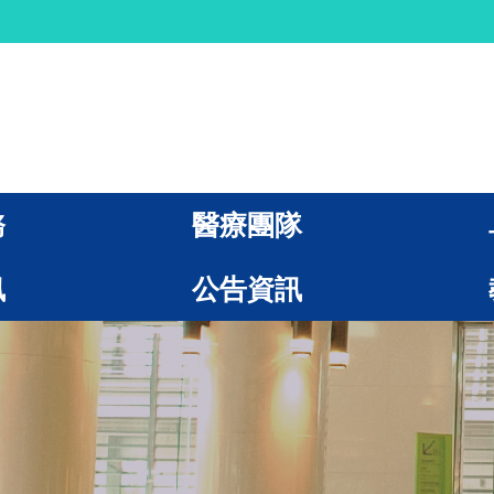
務
醫療團隊
訊
公告資訊