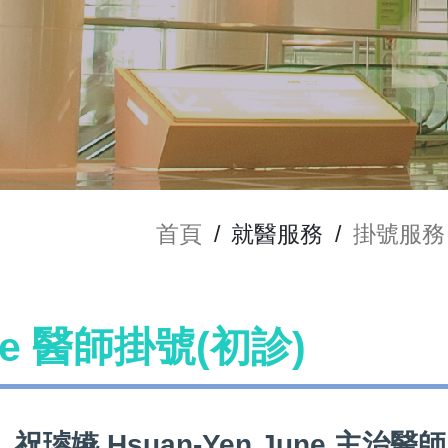
首頁
/
就醫服務
/
掛號服務
une 醫師掛號(初診)
祝璿嬿 Hsuan-Yen June 主治醫師