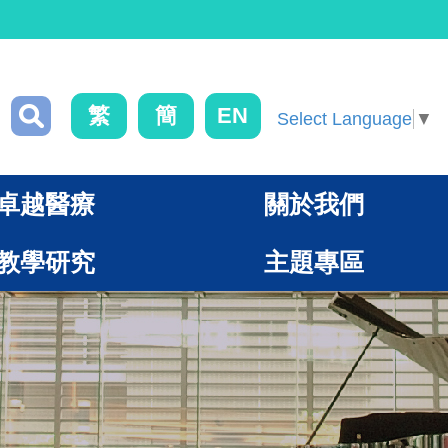
繁
簡
EN
Select Language
▼
卓越醫療
關於我們
教學研究
主題專區