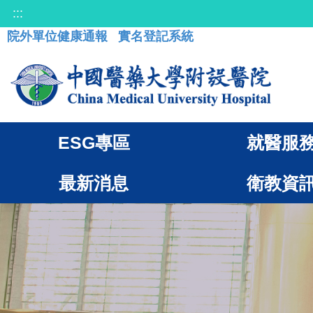
:::
院外單位健康通報
實名登記系統
ESG專區
就醫服
最新消息
衛教資