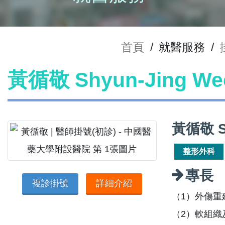
首頁
/
就醫服務
/
黃循敬 Shyun-Jing 
黃循敬 S
整形外科
專長
複診掛號
詳細介紹
（1）外傷
（2）軟組