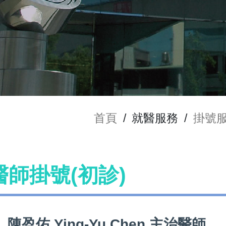
首頁
/
就醫服務
/
掛號
n 醫師掛號(初診)
陳盈佑 Ying-Yu Chen 主治醫師