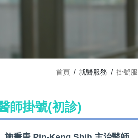
首頁
/
就醫服務
/
掛號服
h 醫師掛號(初診)
施秉庚 Pin-Keng Shih 主治醫師