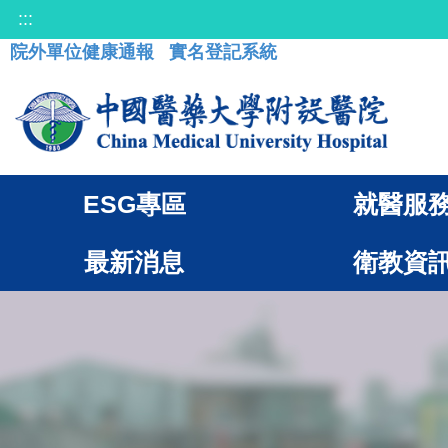
:::
院外單位健康通報
實名登記系統
ESG專區
就醫服
最新消息
衛教資