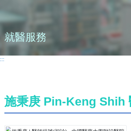
就醫服務
:::
施秉庚 Pin-Keng Shi