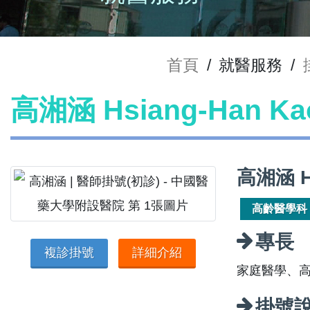
首頁
/
就醫服務
/
高湘涵 Hsiang-Han 
高湘涵 H
高齡醫學科
專長
複診掛號
詳細介紹
家庭醫學、
掛號