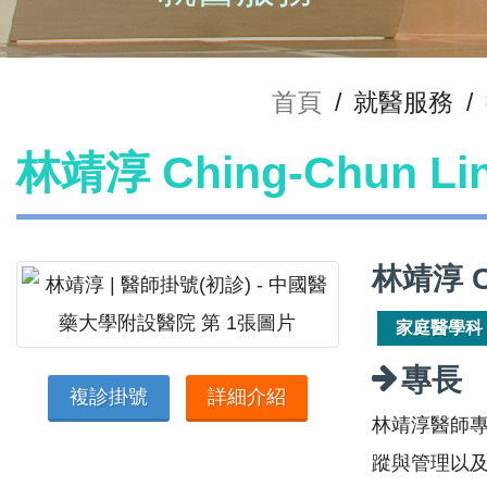
首頁
/
就醫服務
/
林靖淳 Ching-Chun L
林靖淳 C
家庭醫學科
專長
複診掛號
詳細介紹
林靖淳醫師
蹤與管理以及