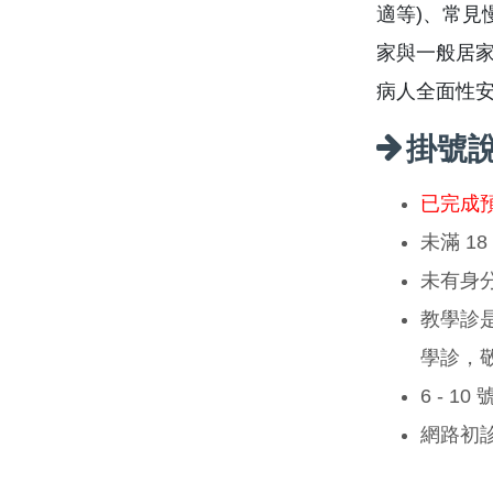
適等)、常見
家與一般居
病人全面性
掛號
已完成
未滿 1
未有身
教學診
學診，
6 - 1
網路初