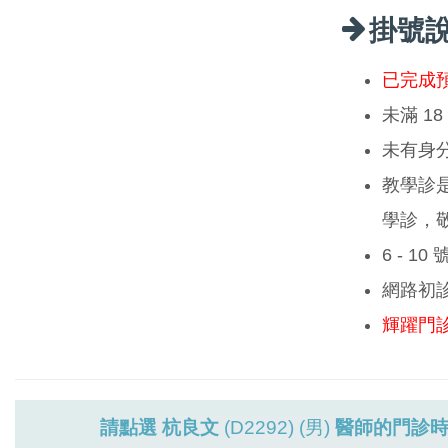
掛號
已完成
未滿 1
未有身
教學診
學診，
6 - 1
網路初
輝躍門