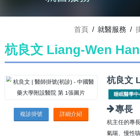
首頁
/
就醫服務
/
杭良文 Liang-Wen H
杭良文 L
睡眠醫學中
專長
複診掛號
詳細介紹
杭主任的專
氣喘、慢性