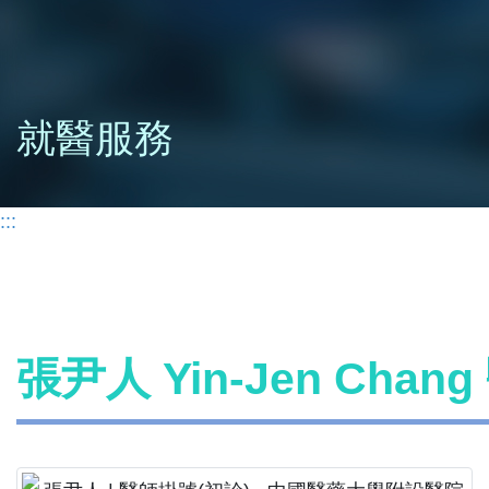
就醫服務
:::
張尹人 Yin-Jen Cha