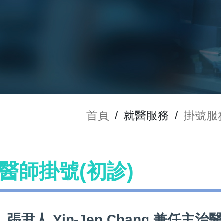
首頁
/
就醫服務
/
掛號服
ng 醫師掛號(初診)
張尹人 Yin-Jen Chang 兼任主治