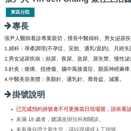
東區分院
專長
張尹人醫師看診專業親切，擅長中醫婦科、男女泌尿疾
1.婦科：孕產調理(不孕症、安胎、通乳/退奶)、月經
2.男女泌尿疾病：頻尿、夜尿、急尿、尿失禁、慢性
3.針灸：痠痛、扭挫傷、腦中風後遺症、顏面神經麻
4.中醫美容美體：美顏針、通乳針、喬骨盆、減重。
掛號說明
已完成預約掛號者不可更換當日現場號，請依看
未滿 18 歲者，建議改掛兒科相關診。
未有身分證之新生兒，請以現場或人工掛號。