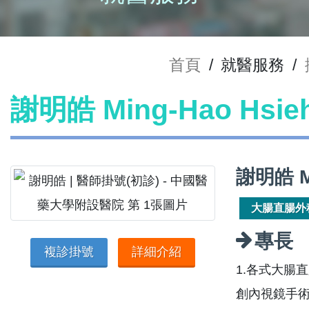
首頁
/
就醫服務
/
謝明皓 Ming-Hao Hsi
謝明皓 M
大腸直腸外
專長
複診掛號
詳細介紹
1.各式大腸
創內視鏡手術