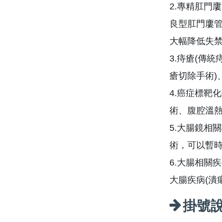
2.專精肛門
良型肛門廔管
大幅降低失
3.痔瘡(傳
瘡切除手術)
4.癌症標靶
術、腹腔溫
5.大腸鏡相
術，可以暫
6.大腸相關
大腸疾病(潰
掛號