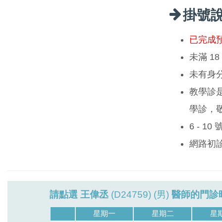
掛號
已完成
未滿 1
未有身
教學診
學診，
6 - 1
網路初