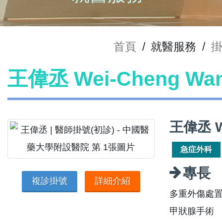
首頁
/
就醫服務
/
王偉丞 Wei-Cheng W
王偉丞 W
急症外科
專長
複診掛號
詳細介紹
多重外傷處置
甲狀腺手術