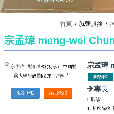
首頁
/
就醫服務
/
宗孟瑋 meng-wei Ch
宗孟瑋 m
胸腔外科
專長
複診掛號
詳細介紹
I. 肺部:
1. 肺癌篩檢