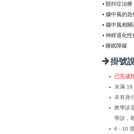
• 顫抖症治療
• 腦中風的
• 腦中風相
• 神經退化
• 睡眠障礙
掛號
已完成
未滿 1
未有身
教學診
學診，
6 - 1