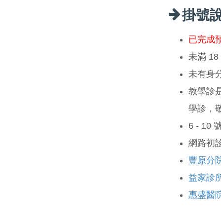
掛號
已完成
未滿 1
未有身
教學診
學診，
6 - 1
網路初
豐原分
益家診
惠盛醫