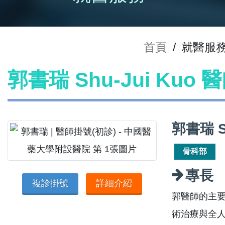
首頁
/
就醫服
郭書瑞 Shu-Jui Kuo
郭書瑞 S
骨科部
專長
複診掛號
詳細介紹
郭醫師的主
術治療與全