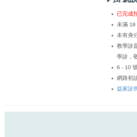
已完成
未滿 1
未有身
教學診
學診，
6 - 1
網路初
益家診