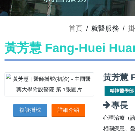
首頁
/
就醫服務
/
掛
黃芳慧 Fang-Huei H
黃芳慧 F
精神醫學部
專長
複診掛號
詳細介紹
心理治療（
相關疾患、