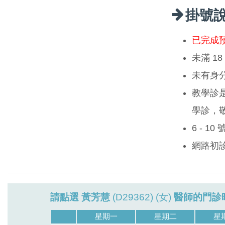
掛號
已完成
未滿 1
未有身
教學診
學診，
6 - 1
網路初