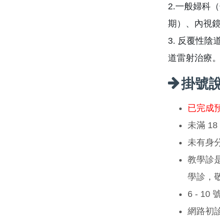
2.一般婦科
期）、內視
3. 反覆性
道雷射治療
掛號
已完成
未滿 1
未有身
教學診
學診，
6 - 1
網路初