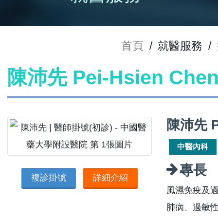
首頁
/
就醫服務
/
陳沛先 Pei-Hsien Ch
陳沛先 P
中醫內科
專長
複診掛號
詳細介紹
風濕免疫及
肺病、過敏