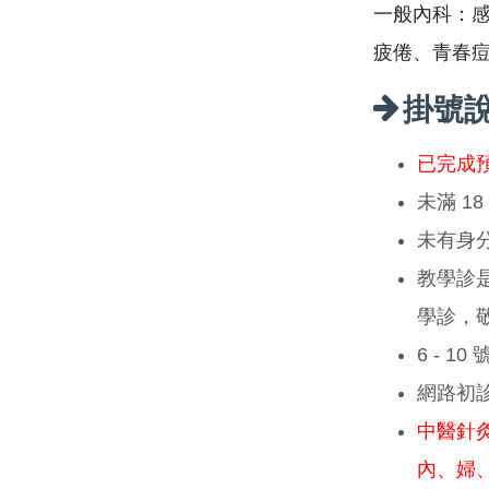
一般內科：
疲倦、青春
掛號
已完成
未滿 1
未有身
教學診
學診，
6 - 1
網路初
中醫針
內、婦