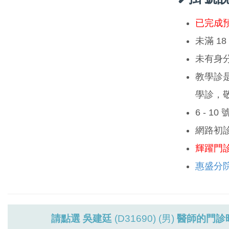
已完成
未滿 1
未有身
教學診
學診，
6 - 1
網路初
輝躍門
惠盛分