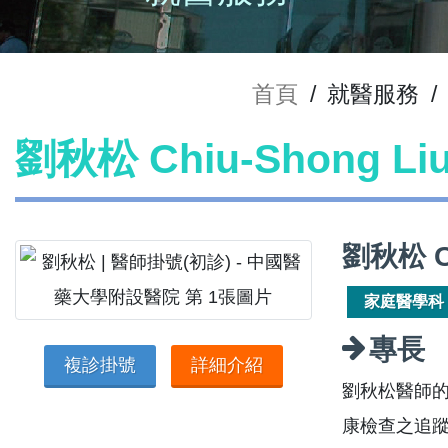
首頁
/
就醫服務
/
劉秋松 Chiu-Shong L
劉秋松 C
家庭醫學科
專長
複診掛號
詳細介紹
劉秋松醫師的
康檢查之追