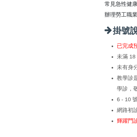
常見急性健
辦理勞工職
掛號
已完成
未滿 1
未有身
教學診
學診，
6 - 1
網路初
輝躍門