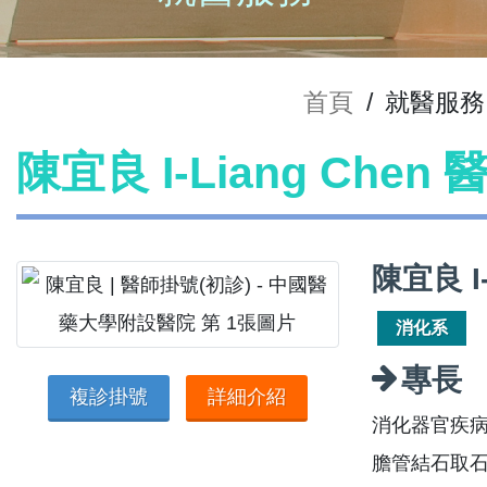
首頁
/
就醫服務
陳宜良 I-Liang Chen
陳宜良 I
消化系
專長
複診掛號
詳細介紹
消化器官疾
膽管結石取