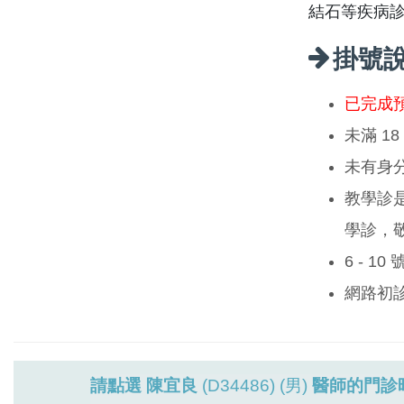
結石等疾病
掛號
已完成
未滿 1
未有身
教學診
學診，
6 - 1
網路初