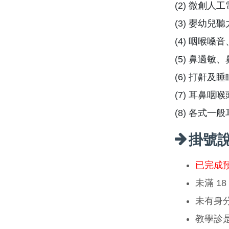
(2) 微創
(3) 嬰幼
(4) 咽喉
(5) 鼻過
(6) 打鼾
(7) 耳鼻咽
(8) 各式一
掛號
已完成
未滿 1
未有身
教學診