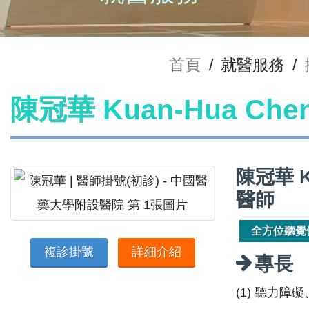
首頁
/
就醫服務
/
陳冠華 Kuan-Hua Ch
陳冠華 
醫師
全方位聽覺
複診掛號
詳細介紹
專長
(1) 聽力