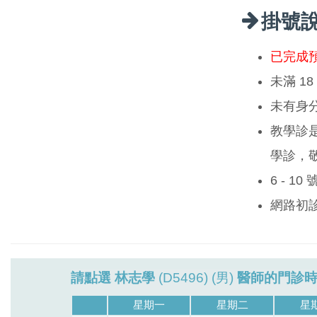
掛號
已完成
未滿 1
未有身
教學診
學診，
6 - 1
網路初