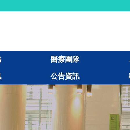
務
醫療團隊
訊
公告資訊