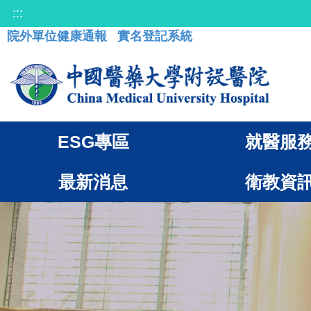
:::
院外單位健康通報
實名登記系統
ESG專區
就醫服
最新消息
衛教資