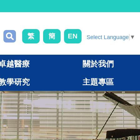
繁
簡
EN
Select Language
▼
卓越醫療
關於我們
教學研究
主題專區