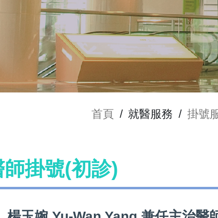
首頁
/
就醫服務
/
掛號
 醫師掛號(初診)
楊玉婉 Yu-Wan Yang 兼任主治醫