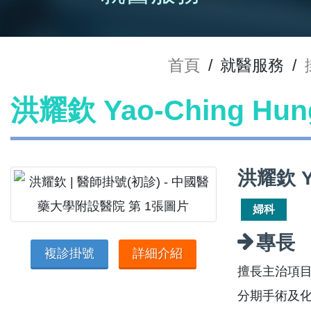
首頁
/
就醫服務
/
洪耀欽 Yao-Ching H
洪耀欽 Y
婦科
專長
複診掛號
詳細介紹
擅長主治項目:
分期手術及化學