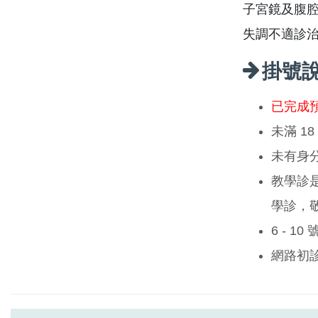
子宮鏡及腹腔鏡
失調不適診治,
掛號
已完成
未滿 1
未有身
教學診
學診，
6 - 1
網路初