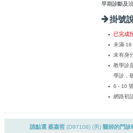
早期診斷及
掛號
已完成
未滿 1
未有身
教學診
學診，
6 - 1
網路初