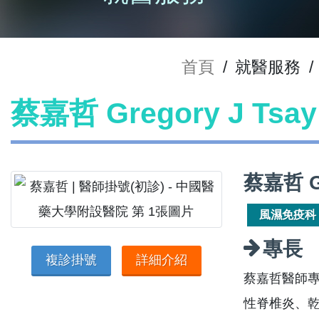
首頁
/
就醫服務
/
蔡嘉哲 Gregory J Ts
蔡嘉哲 G
風濕免疫科
專長
複診掛號
詳細介紹
蔡嘉哲醫師
性脊椎炎、