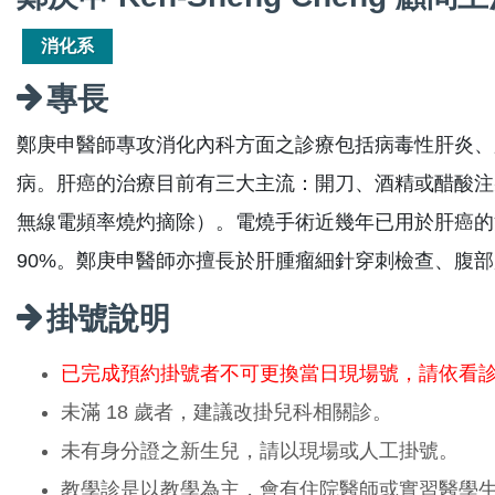
消化系
專長
鄭庚申醫師專攻消化內科方面之診療包括病毒性肝炎、
病。肝癌的治療目前有三大主流：開刀、酒精或醋酸注
無線電頻率燒灼摘除）。電燒手術近幾年已用於肝癌的
90%。鄭庚申醫師亦擅長於肝腫瘤細針穿刺檢查、腹
掛號說明
已完成預約掛號者不可更換當日現場號，請依看
未滿 18 歲者，建議改掛兒科相關診。
未有身分證之新生兒，請以現場或人工掛號。
教學診是以教學為主，會有住院醫師或實習醫學