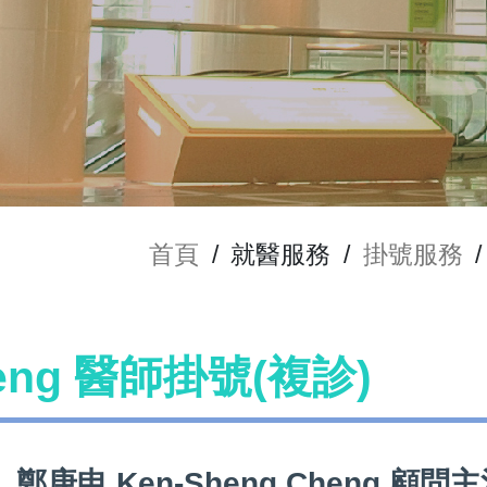
首頁
/
就醫服務
/
掛號服務
/
heng 醫師掛號(複診)
鄭庚申 Ken-Sheng Cheng 顧問