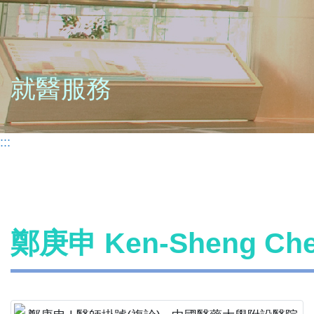
就醫服務
:::
鄭庚申 Ken-Sheng C