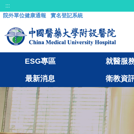
:::
院外單位健康通報
實名登記系統
ESG專區
就醫服
最新消息
衛教資