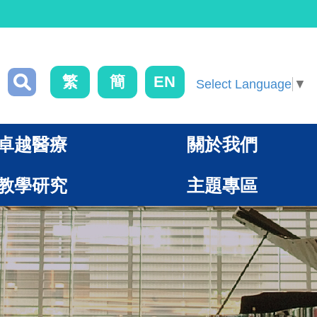
繁
簡
EN
Select Language
▼
卓越醫療
關於我們
教學研究
主題專區