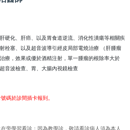
肝硬化、肝癌、以及胃食道逆流、消化性潰瘍等相關疾
射栓塞、以及超音波導引經皮局部電燒治療 （肝腫瘤
治療，效果或優於酒精注射，單一腫瘤的根除率大於
部超音波檢查、胃、大腸內視鏡檢查
診號碼於診間插卡報到。
生在旁學習看診；因為教學診，敬請看診病人須為本人