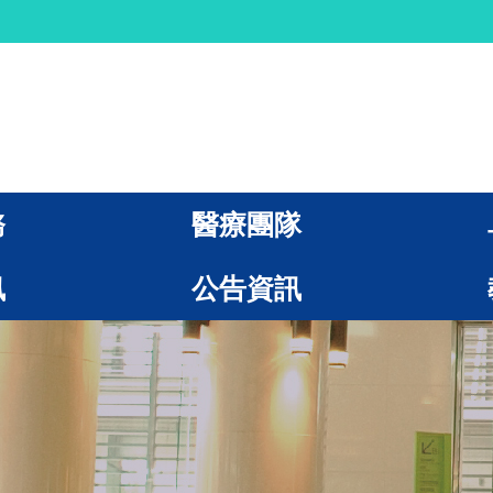
務
醫療團隊
訊
公告資訊