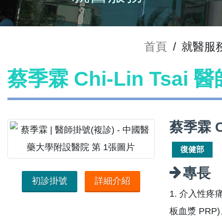
首頁
/
就醫服
蔡季霖 Chi-Lin Tsai
蔡季霖 Ch
復健部
專長
初診掛號
詳細介紹
1. 介入性
板血漿 PRP)