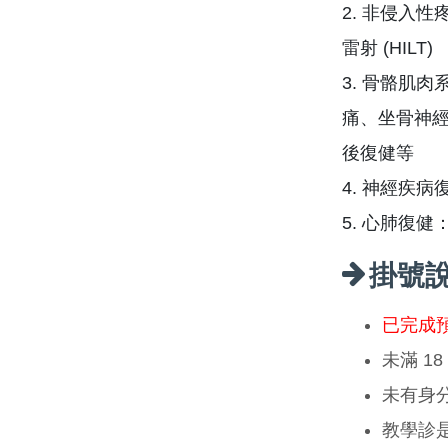
2. 非侵入性
雷射 (HILT)
3. 骨骼肌
痛、坐骨神
後復健等
4. 神經疾
5. 心肺復
掛號
已完成
未滿 1
未有身
教學診