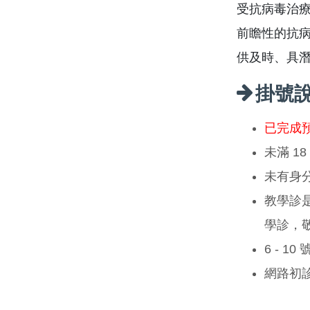
受抗病毒治
前瞻性的抗
供及時、具
掛號
已完成
未滿 1
未有身
教學診
學診，
6 - 1
網路初