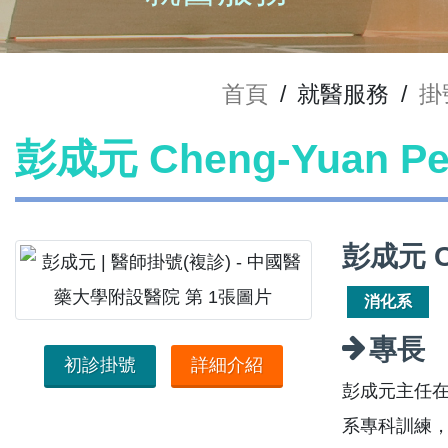
首頁
/
就醫服務
/
掛
彭成元 Cheng-Yuan 
彭成元 C
消化系
專長
初診掛號
詳細介紹
彭成元主任
系專科訓練，