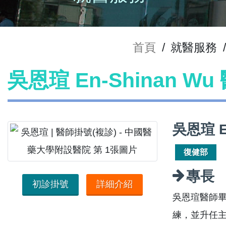
首頁
/
就醫服務
/
吳恩瑄 En-Shinan W
吳恩瑄 E
復健部
專長
初診掛號
詳細介紹
吳恩瑄醫師
練，並升任