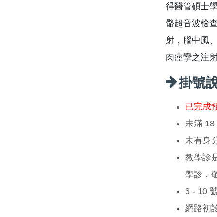
得醫管碩士
骼超音波檢
射，腦中風
肉痙攣之注
掛號
已完成
未滿 1
未有身
教學診
學診，
6 - 1
網路初