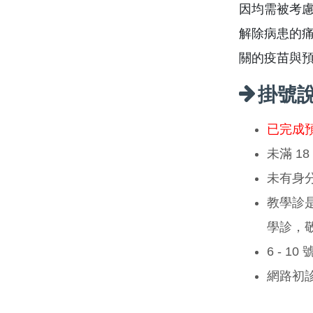
因均需被考
解除病患的
關的疫苗與
掛號
已完成
未滿 1
未有身
教學診
學診，
6 - 1
網路初