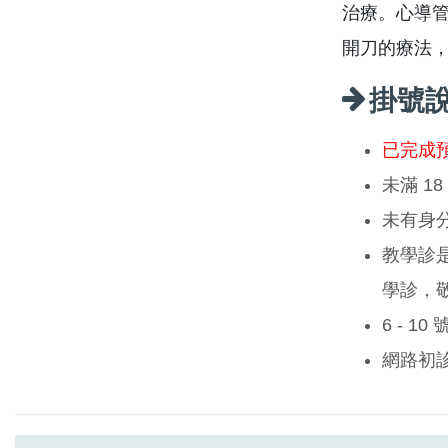
治療。心導
開刀的療法
掛號
已完成
未滿 1
未有身
教學診
學診，
6 - 1
網路初