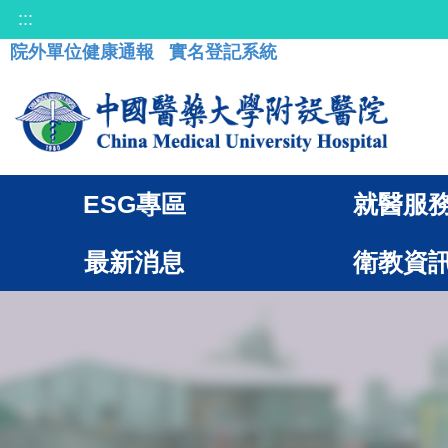
:::
院外單位健康通報
實名登記系統
ESG專區
就醫服
最新消息
衛教資