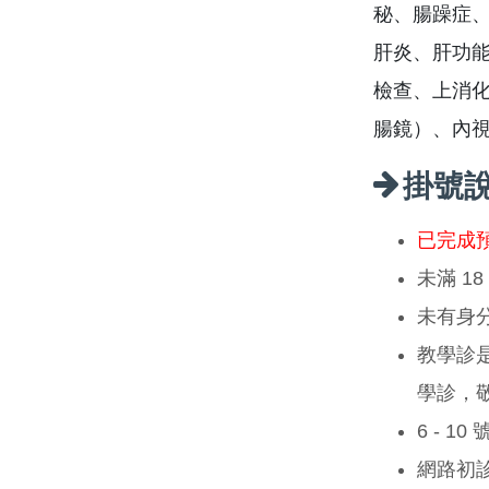
秘、腸躁症、
肝炎、肝功
檢查、上消
腸鏡）、內
掛號
已完成
未滿 1
未有身
教學診
學診，
6 - 1
網路初