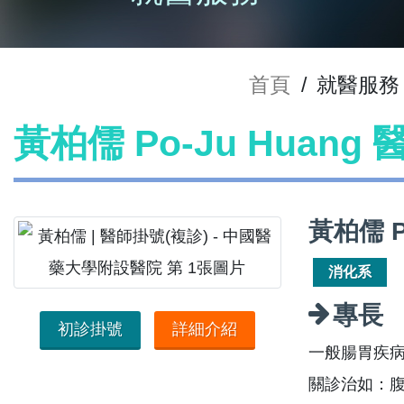
首頁
/
就醫服務
黃柏儒 Po-Ju Huang
黃柏儒 P
消化系
專長
初診掛號
詳細介紹
一般腸胃疾
關診治如：