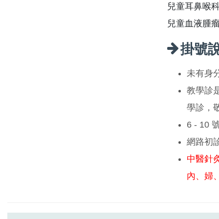
兒童耳鼻喉科
兒童血液腫
掛號
未有身
教學診
學診，
6 - 1
網路初
中醫針
內、婦