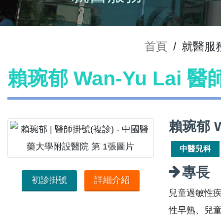
首頁
/
就醫服
賴琬郁 Wan-Yu Lai 
賴琬郁 W
中醫兒科
專長
初診掛號
詳細介紹
兒童過敏性疾
性早熟、兒