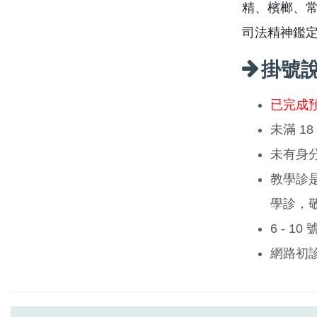
精、檳榔、
司法精神鑑
掛號
已完成
未滿 1
未有身
教學診
學診，
6 - 1
網路初