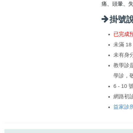
痛、頭暈、
掛號
已完成
未滿 1
未有身
教學診
學診，
6 - 1
網路初
益家診