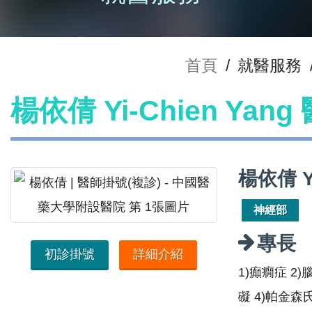
首頁
/
就醫服務
楊依倩 Yi-Chien Yan
楊依倩 Y
神經部
專長
初診掛號
詳細介紹
1)癲癇症 
礙 4)帕金