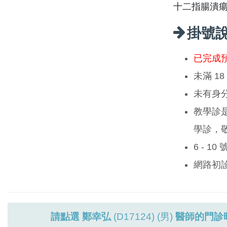
十二指腸潰
掛號
已完成
未滿 1
未有身
教學診
學診，
6 - 1
網路初